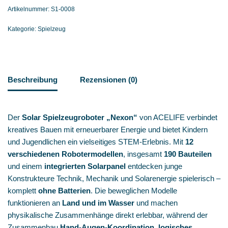
Artikelnummer:
S1-0008
Kategorie:
Spielzeug
Beschreibung
Rezensionen (0)
Der
Solar Spielzeugroboter „Nexon“
von ACELIFE verbindet
kreatives Bauen mit erneuerbarer Energie und bietet Kindern
und Jugendlichen ein vielseitiges STEM‑Erlebnis. Mit
12
verschiedenen Robotermodellen
, insgesamt
190 Bauteilen
und einem
integrierten Solarpanel
entdecken junge
Konstrukteure Technik, Mechanik und Solarenergie spielerisch –
komplett
ohne Batterien
. Die beweglichen Modelle
funktionieren an
Land und im Wasser
und machen
physikalische Zusammenhänge direkt erlebbar, während der
Zusammenbau
Hand‑Augen‑Koordination
,
logisches