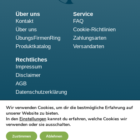
Über uns
Service
Kontakt
FAQ
Über uns
Cookie-Richtlinien
ÜbungsFirmenRing
Zahlungsarten
Produktkatalog
Versandarten
Rechtliches
Impressum
Disclaimer
AGB
Datenschutzerklärung
Wir verwenden Cookies, um dir die bestmögliche Erfahrung auf
unserer Website zu bieten.
Alle Preise zzgl. MwSt., zzgl. Versandkosten | Erstellt von
In den
Einstellungen
kannst du erfahren, welche Cookies wir
Daniela Scavello und Johanna Schulze Nünning | Copyright ©
verwenden oder sie ausschalten.
2025 Virtual Sunergy. Alle Rechte vorbehalten.
Zustimmen
Ablehnen