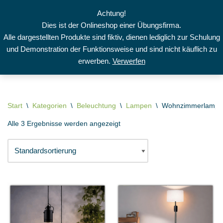
Achtung!
Dies ist der Onlineshop einer Übungsfirma.
Zum
Alle dargestellten Produkte sind fiktiv, dienen lediglich zur Schulung
Inhalt
und Demonstration der Funktionsweise und sind nicht käuflich zu
springen
erwerben.
Verwerfen
Start
\
Kategorien
\
Beleuchtung
\
Lampen
\
Wohnzimmerlampe
Alle 3 Ergebnisse werden angezeigt